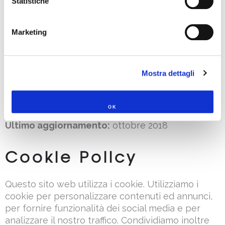
Statistiche
tutte le informazioni personali raccolte da Molino
Fruttero, esercitando il diritto alla limitazione del
Marketing
trattamento e il diritto alla portabilità dei dati,
inviando un’e-mail all’indirizzo
molino@molinofruttero.it
Mostra dettagli
7. Responsabile della protezione dei dati
Il responsabile del trattamento dei dati è Molino
Fruttero Francesco e C SNC
OK
Ultimo aggiornamento:
ottobre 2018
Cookie Policy
Questo sito web utilizza i cookie. Utilizziamo i
cookie per personalizzare contenuti ed annunci,
per fornire funzionalità dei social media e per
analizzare il nostro traffico. Condividiamo inoltre