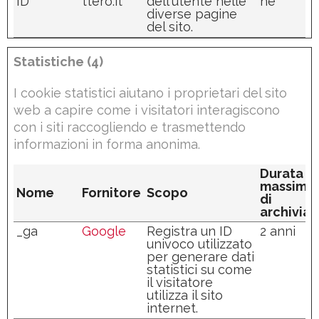
ID
ttero.it
dell'utente nelle
ne
diverse pagine
del sito.
Statistiche (4)
I cookie statistici aiutano i proprietari del sito
web a capire come i visitatori interagiscono
con i siti raccogliendo e trasmettendo
informazioni in forma anonima.
Durata
massima
Nome
Fornitore
Scopo
di
archivia
_ga
Google
Registra un ID
2 anni
univoco utilizzato
per generare dati
statistici su come
il visitatore
utilizza il sito
internet.