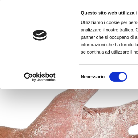
Questo sito web utilizza i
PIACERE, GIANLUCA
Utilizziamo i cookie per pers
analizzare il nostro traffico. 
partner che si occupano di an
informazioni che ha fornito l
se continua ad utilizzare il n
Selezione
Necessario
del
consenso