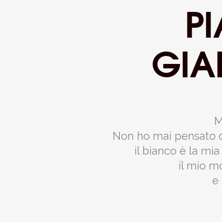
PI
GIA
M
Non ho mai pensato di 
il bianco è la mi
il mio m
e 