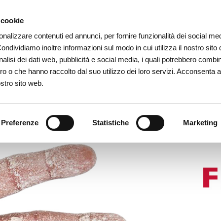
 cookie
MOLINO DAL 1912
I MIEI CEREALI
I MIEI PRODOTTI
onalizzare contenuti ed annunci, per fornire funzionalità dei social me
Condividiamo inoltre informazioni sul modo in cui utilizza il nostro sito 
alisi dei dati web, pubblicità e social media, i quali potrebbero combin
oro o che hanno raccolto dal suo utilizzo dei loro servizi. Acconsenta a
ostro sito web.
Preferenze
Statistiche
Marketing